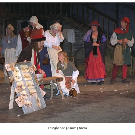
Föregående
|
Album
|
Nästa