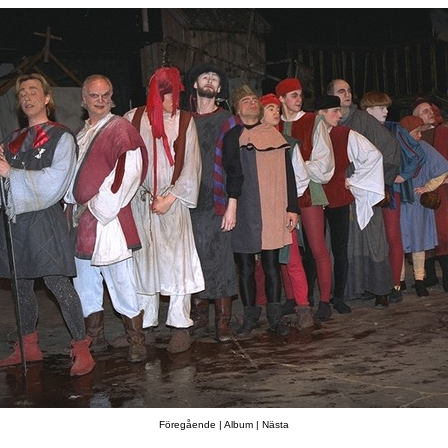
Föregående
|
Album
|
Nästa