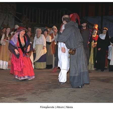
Föregående
|
Album
|
Nästa