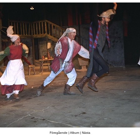
Föregående
|
Album
|
Nästa