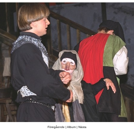
Föregående
|
Album
|
Nästa