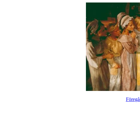
Föregå