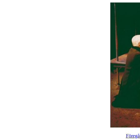
Föregå