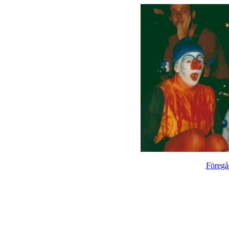
Föregå