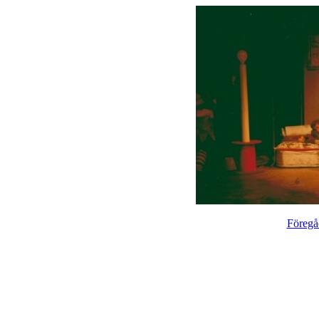
Föregå