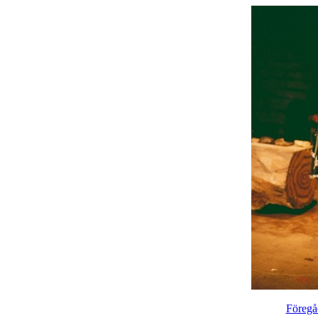
Föregå