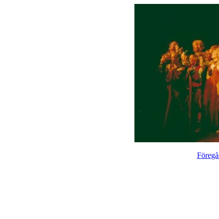
Föregå