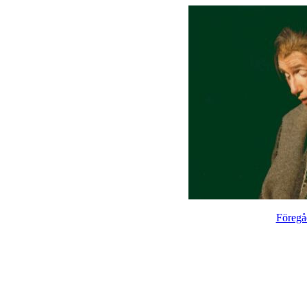
Föregå