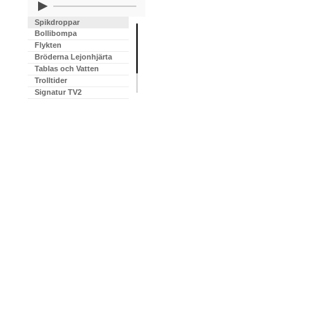
Spikdroppar
Bollibompa
Flykten
Bröderna Lejonhjärta
Tablas och Vatten
Trolltider
Signatur TV2
I en ask
Jag är Fantomen
Olles mammas morbror